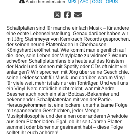
Audio herunterladen:
MP3
|
AAC
|
OGG
|
OPUS
Schallplatten sind für manche einfach Musik – für andere
eine echte Lebenseinstellung. Genau darüber haben wir
mit Jörg Steinmeyer von Kernkrach Records gesprochen,
der seinen neuen Plattenladen in Oberhausen-
Königshardt eröffnet hat. Wie kommt man eigentlich auf
die Idee, sein Leben der Vinylplatte zu widmen? Warum
schwören Schallplattenfans bis heute auf das Knistern
der Nadel und können mit Spotify oder CDs oft nicht viel
anfangen? Wir sprechen mit Jörg über seine Geschichte,
seine Leidenschaft für Musik und darüber, warum Vinyl
für viele weit mehr ist als nur ein Tonträger. Und weil uns
ein Vinyl-Nerd natürlich nicht reicht, war mit Andre
Bessner auch noch ein alter Bottcast-Bekannter und
bekennender Schallplattenfan mit von der Partie.
Herausgekommen ist eine lockere, unterhaltsame Folge
mit spannenden Geschichten, jeder Menge
Musikphilosophie und der einen oder anderen Anekdote
aus dem Plattenladen. Egal, ob ihr seit Jahren Platten
sammelt oder bisher nur gestreamt habt – diese Folge
solltet ihr euch anhören!