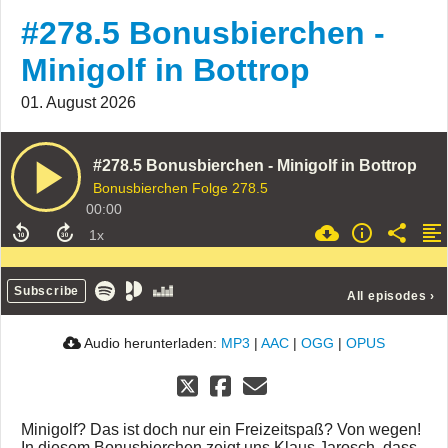
#278.5 Bonusbierchen -
Minigolf in Bottrop
01. August 2026
#278.5 Bonusbierchen - Minigolf in Bottrop
Bonusbierchen Folge 278.5
00:00
Subscribe
All episodes
›
Audio herunterladen:
MP3
|
AAC
|
OGG
|
OPUS
Minigolf? Das ist doch nur ein Freizeitspaß? Von wegen!
In diesem Bonusbierchen zeigt uns Klaus Jarosch, dass