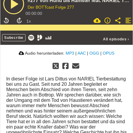
#277 Von Hund bis Hamster feat. NARIEL Tierbestattungen
Der BOTTcast Folge 277
00:00:00
Subscribe
All episodes
›
Audio herunterladen:
MP3
|
AAC
|
OGG
|
OPUS
In dieser Folge ist Lars Dittus von NARIEL Tierbestattung
bei uns zu Gast. Seit rund 20 Jahren begleitet er
Menschen beim Abschied von ihren Tieren, seit zehn
Jahren auch in Bottrop. Wir sprechen darüber, wie sich
der Umgang mit dem Tod von Haustieren verändert hat,
warum immer mehr Menschen bewusst Abschied
nehmen und was hinter seinem außergewöhnlichen
Beruf steckt. Natürlich wollten wir auch wissen: Welche
Tiere hat er in all den Jahren schon bestattet und da sind
ein paar echte Knaller dabei? Was war der
ungewöhnlichste Einsatz? Welche Geschichte hat ihn bis