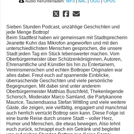
Audio herunterladen:
MP3
|
AAC
|
OGG
|
OPUS
Sieben Stunden Podcast, unzählige Geschichten und
jede Menge Bottrop!
Beim Stadtfest haben wir gemeinsam mit Stadtsprecherin
Jeanette Kuhn das Mikrofon angeworfen und mit den
unterschiedlichsten Menschen gesprochen, die unsere
Stadt jeden Tag ein Stück lebenswerter machen. Vom
Oberbürgermeister über Schützenköniginnen, Autoren,
Ehrenamtliche und Künstler bis hin zu Entertainern,
Vereinsmenschen und echten Bottroper Originalen war
alles dabei. Freut euch auf spannende Einblicke,
überraschende Geschichten und viele persönliche
Begegnungen. Mit dabei sind unter anderem
Oberbürgermeister Matthias Buschfeld, Thekenlegende
Schorsch, Moderator Marco Samland, die Partykanone
Maurice, Tausendsassa Stefan Wittling und viele weitere
Gäste, die zeigen, wie vielfältig, engagiert und manchmal
auch herrlich verrückt Bottrop sein kann. Diese Folge ist
eine bunte Reise durch unsere Stadt – voller Herz,
Humor und Menschen, die etwas bewegen. Also lehnt
euch zurück, schnappt euch ein Getränk und begleitet