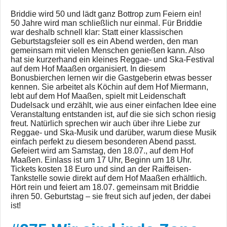
Briddie wird 50 und lädt ganz Bottrop zum Feiern ein!
50 Jahre wird man schließlich nur einmal. Für Briddie
war deshalb schnell klar: Statt einer klassischen
Geburtstagsfeier soll es ein Abend werden, den man
gemeinsam mit vielen Menschen genießen kann. Also
hat sie kurzerhand ein kleines Reggae- und Ska-Festival
auf dem Hof Maaßen organisiert. In diesem
Bonusbierchen lernen wir die Gastgeberin etwas besser
kennen. Sie arbeitet als Köchin auf dem Hof Miermann,
lebt auf dem Hof Maaßen, spielt mit Leidenschaft
Dudelsack und erzählt, wie aus einer einfachen Idee eine
Veranstaltung entstanden ist, auf die sie sich schon riesig
freut. Natürlich sprechen wir auch über ihre Liebe zur
Reggae- und Ska-Musik und darüber, warum diese Musik
einfach perfekt zu diesem besonderen Abend passt.
Gefeiert wird am Samstag, den 18.07., auf dem Hof
Maaßen. Einlass ist um 17 Uhr, Beginn um 18 Uhr.
Tickets kosten 18 Euro und sind an der Raiffeisen-
Tankstelle sowie direkt auf dem Hof Maaßen erhältlich.
Hört rein und feiert am 18.07. gemeinsam mit Briddie
ihren 50. Geburtstag – sie freut sich auf jeden, der dabei
ist!