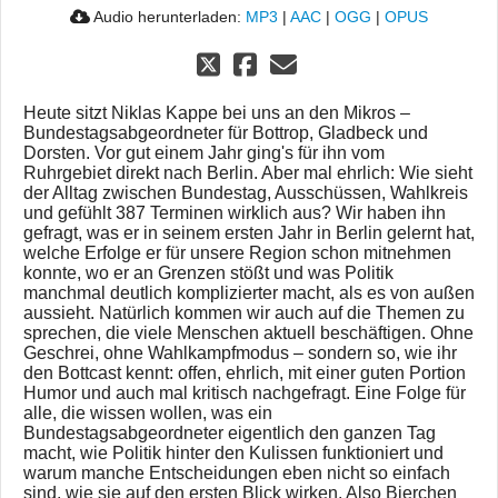
Audio herunterladen:
MP3
|
AAC
|
OGG
|
OPUS
Heute sitzt Niklas Kappe bei uns an den Mikros –
Bundestagsabgeordneter für Bottrop, Gladbeck und
Dorsten. Vor gut einem Jahr ging's für ihn vom
Ruhrgebiet direkt nach Berlin. Aber mal ehrlich: Wie sieht
der Alltag zwischen Bundestag, Ausschüssen, Wahlkreis
und gefühlt 387 Terminen wirklich aus? Wir haben ihn
gefragt, was er in seinem ersten Jahr in Berlin gelernt hat,
welche Erfolge er für unsere Region schon mitnehmen
konnte, wo er an Grenzen stößt und was Politik
manchmal deutlich komplizierter macht, als es von außen
aussieht. Natürlich kommen wir auch auf die Themen zu
sprechen, die viele Menschen aktuell beschäftigen. Ohne
Geschrei, ohne Wahlkampfmodus – sondern so, wie ihr
den Bottcast kennt: offen, ehrlich, mit einer guten Portion
Humor und auch mal kritisch nachgefragt. Eine Folge für
alle, die wissen wollen, was ein
Bundestagsabgeordneter eigentlich den ganzen Tag
macht, wie Politik hinter den Kulissen funktioniert und
warum manche Entscheidungen eben nicht so einfach
sind, wie sie auf den ersten Blick wirken. Also Bierchen