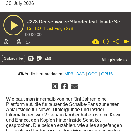
30. July 2026
#278 Der schwarze Ständer feat. Inside Schalke
Der BOTTcast Folge 278
00:00:00
Subscribe
All episodes
›
Audio herunterladen:
MP3
|
AAC
|
OGG
|
OPUS
Wie baut man innerhalb von nur fünf Jahren eine
Plattform auf, die für tausende Schalke-Fans zur ersten
Anlaufstelle für News, Hintergründe und Insider-
Informationen wird? Genau darüber haben wir mit Kevin
und Enrico, den Köpfen hinter Inside Schalke,
gesprochen. Die beiden erzählen, wie alles angefangen
hat, welche Hürden sie auf dem Weg meistern mussten,