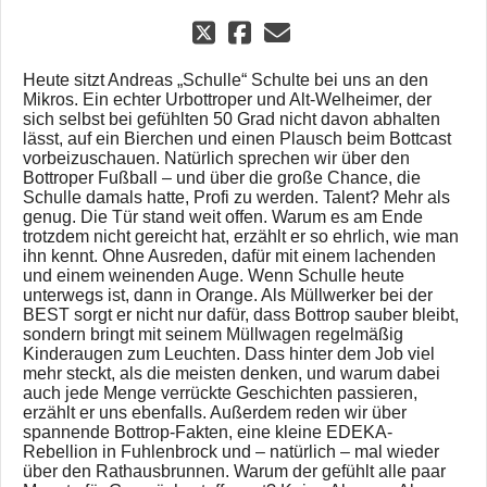
Heute sitzt Andreas „Schulle“ Schulte bei uns an den
Mikros. Ein echter Urbottroper und Alt-Welheimer, der
sich selbst bei gefühlten 50 Grad nicht davon abhalten
lässt, auf ein Bierchen und einen Plausch beim Bottcast
vorbeizuschauen. Natürlich sprechen wir über den
Bottroper Fußball – und über die große Chance, die
Schulle damals hatte, Profi zu werden. Talent? Mehr als
genug. Die Tür stand weit offen. Warum es am Ende
trotzdem nicht gereicht hat, erzählt er so ehrlich, wie man
ihn kennt. Ohne Ausreden, dafür mit einem lachenden
und einem weinenden Auge. Wenn Schulle heute
unterwegs ist, dann in Orange. Als Müllwerker bei der
BEST sorgt er nicht nur dafür, dass Bottrop sauber bleibt,
sondern bringt mit seinem Müllwagen regelmäßig
Kinderaugen zum Leuchten. Dass hinter dem Job viel
mehr steckt, als die meisten denken, und warum dabei
auch jede Menge verrückte Geschichten passieren,
erzählt er uns ebenfalls. Außerdem reden wir über
spannende Bottrop-Fakten, eine kleine EDEKA-
Rebellion in Fuhlenbrock und – natürlich – mal wieder
über den Rathausbrunnen. Warum der gefühlt alle paar