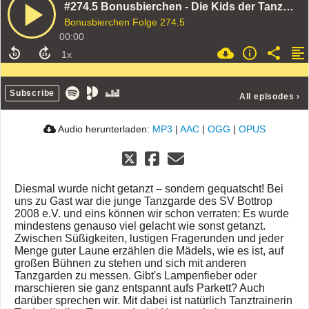
#274.5 Bonusbierchen - Die Kids der Tanzgarde
Bonusbierchen Folge 274.5
00:00
Subscribe
All episodes
›
Audio herunterladen:
MP3
|
AAC
|
OGG
|
OPUS
Diesmal wurde nicht getanzt – sondern gequatscht! Bei
uns zu Gast war die junge Tanzgarde des SV Bottrop
2008 e.V. und eins können wir schon verraten: Es wurde
mindestens genauso viel gelacht wie sonst getanzt.
Zwischen Süßigkeiten, lustigen Fragerunden und jeder
Menge guter Laune erzählen die Mädels, wie es ist, auf
großen Bühnen zu stehen und sich mit anderen
Tanzgarden zu messen. Gibt's Lampenfieber oder
marschieren sie ganz entspannt aufs Parkett? Auch
darüber sprechen wir. Mit dabei ist natürlich Tanztrainerin